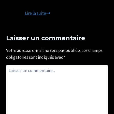
Culture
Lire la suite
familiale
&
Photo
Laisser un commentaire
de
famille
Votre adresse e-mail ne sera pas publiée.
Les champs
obligatoires sont indiqués avec
*