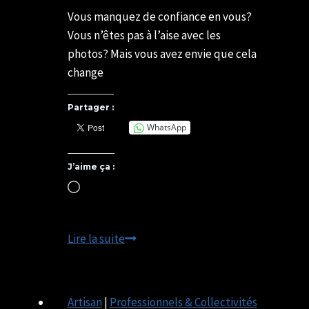
Par
27/07/2021
SYLVIE
07/05/2025
Vous manquez de confiance en vous?
CHATELAIS
Vous n’êtes pas à l’aise avec les
photos? Mais vous avez envie que cela
change
Partager :
WhatsApp
J’aime ça :
Chargement…
Confiance
Lire la suite
en
soi
&
Artisan
|
Professionnels & Collectivités