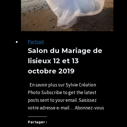
Portrait
Salon du Mariage de
lisieux 12 et 13
octobre 2019
Par
18/10/2019
U82599339
29/03/2021
En savoir plus sur Sylvie Création
Photo Subscribe to get the latest
posts sent to your email. Saisissez
votre adresse e-mail… Abonnez-vous
Partager :