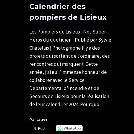
Photos
Calendrier des
pompiers de Lisieux
Par
14/11/2023
SYLVIE
07/07/2026
Les Pompiers de Lisieux : Nos Super-
CHATELAIS
Héros du quotidien ! Publié par Sylvie
Chatelais | Photographe Il y a des
projets qui sortent de l’ordinaire, des
rencontres qui marquent. Cette
année, j’ai eu l’immense honneur de
collaborer avec le Service
Départemental d’Incendie et de
Secours de Lisieux pour la réalisation
de leur calendrier 2024. Pourquoi…
Partager :
WhatsApp