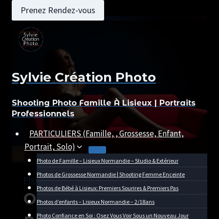
Aller
Prenez Rendez-vous
au
contenu
Sylvie Création Photo
Shooting Photo Famille À Lisieux | Portraits
Professionnels
PARTICULIERS (Famille, , Grossesse, Enfant,
Portrait, Solo)
Photo de Famille – Lisieux Normandie – Studio & Extérieur
Photos de Grossesse Normandie | Shooting Femme Enceinte
Photo Thérapeutique
|
Portrait
Photos de Bébé à Lisieux: Premiers Sourires & Premiers Pas
OSEZ LA SEANCE
Photos d’enfants – Lisieux Normandie – 2/18ans
Photo Confiance en Soi : Osez Vous Voir Sous un Nouveau Jour