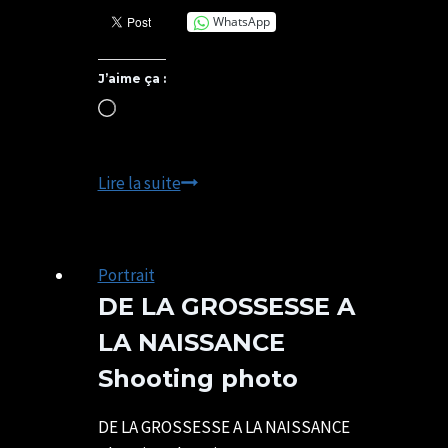
WhatsApp
J’aime ça :
Chargement…
Meilleurs
Lire la suite
Vœux
2023
Portrait
DE LA GROSSESSE A
LA NAISSANCE
Shooting photo
Par
23/11/2021
SYLVIE
07/05/2025
DE LA GROSSESSE A LA NAISSANCE
CHATELAIS