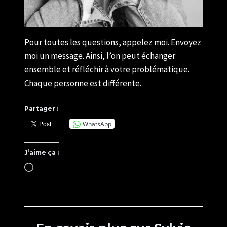
Pour toutes les questions, appelez moi. Envoyez
moi un message. Ainsi, l’on peut échanger
ensemble et réfléchir à votre problématique.
Chaque personne est différente.
Partager :
WhatsApp
J’aime ça :
C
h
a
r
g
e
m