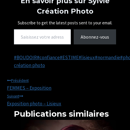
En savoir plus sur Sylvie
e
Création Photo
n
t
…
Subscribe to get the latest posts sent to your email.
Saisissez votre adresse e-mail…
Abonnez-vous
Étiquettes
#
BOUDOIR
#
confiance
#
ESTIME
#
lisieux
#
normandie
#
ph
de
création photo
la
Navigation
publication :
Précédent
FEMMES – Exposition
de
Suivant
Exposition photo – Lisieux
l’article
Publications similaires