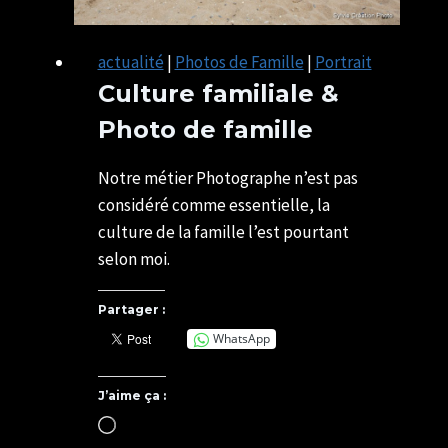
actualité
|
Photos de Famille
|
Portrait
Culture familiale &
Photo de famille
Par
21/04/2021
U82599339
03/05/2025
Notre métier Photographe n’est pas
considéré comme essentielle, la
culture de la famille l’est pourtant
selon moi.
Partager :
WhatsApp
J’aime ça :
Chargement…