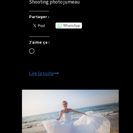
Shooting photo jumeau
Partager :
WhatsApp
J’aime ça :
Chargement…
DE
Lire la suite
LA
GROSSESSE
A
LA
NAISSANCE
Shooting
photo