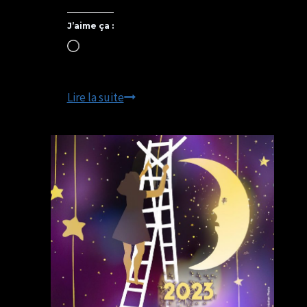
J’aime ça :
Chargement…
Calendrier
Lire la suite
des
pompiers
de
Lisieux