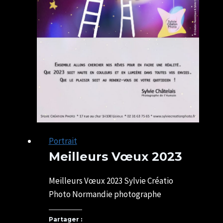
Portrait
Meilleurs Vœux 2023
Par
04/01/2023
SYLVIE
17/05/2025
Meilleurs Vœux 2023 Sylvie Créatio
CHATELAIS
Photo Normandie photographe
Partager :