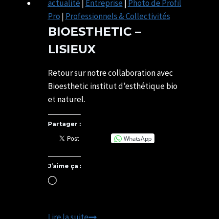
actualité
|
Entreprise
|
Photo de Profil
Pro
|
Professionnels & Collectivités
BIOESTHETIC –
LISIEUX
Par
26/11/2021
SYLVIE
07/05/2025
Retour sur notre collaboration avec
CHATELAIS
Bioesthetic institut d’esthétique bio
et naturel.
Partager :
WhatsApp
J’aime ça :
Chargement…
BIOESTHETIC
Lire la suite