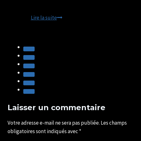
25
Lire la suite
ans
de
l’IUT
DE
lISIEUX
–
eXPOSITION
PHOTO
Laisser un commentaire
Votre adresse e-mail ne sera pas publiée.
Les champs
obligatoires sont indiqués avec
*