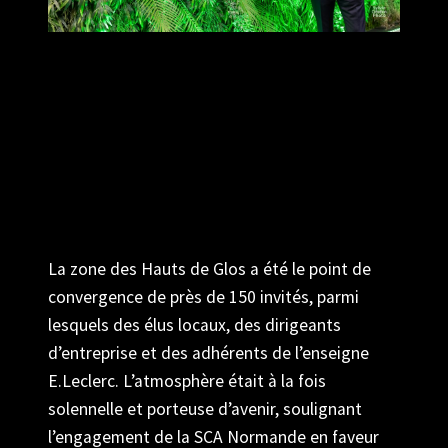
L’innovation était au service de la transition
écologique. Elle était au cœur de l’événement organisé
par la
SCA Normande Leclerc
sur son site des Hauts
de Glos à Lisieux ce jeudi 13 mars 2025. J’ai a eu le
privilège d’immortaliser cette étape significative :
l’inauguration du premier camion frigorifique 100 %
électrique de la centrale d’achats, un événement
marquant qui s’est déroulé en présence de Michel-
Édouard Leclerc.
La zone des Hauts de Glos a été le point de
convergence de près de 150 invités, parmi
lesquels des élus locaux, des dirigeants
d’entreprise et des adhérents de l’enseigne
E.Leclerc. L’atmosphère était à la fois
solennelle et porteuse d’avenir, soulignant
l’engagement de la SCA Normande en faveur