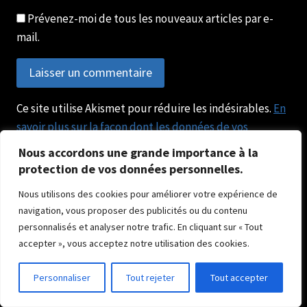
Prévenez-moi de tous les nouveaux articles par e-
mail.
Ce site utilise Akismet pour réduire les indésirables.
En
savoir plus sur la façon dont les données de vos
commentaires sont traitées
.
Nous accordons une grande importance à la
protection de vos données personnelles.
Bonjour! Je suis l'assistant
Nous utilisons des cookies pour améliorer votre expérience de
numérique de Sylvie. Comment puis-
Horaires & Informations
navigation, vous proposer des publicités ou du contenu
je vous aider?
personnalisés et analyser notre trafic. En cliquant sur « Tout
accepter », vous acceptez notre utilisation des cookies.
De préférence sur rendez-vous. Les horaires peuvent
variée selon les pries de vues extérieures au studio.
Personnaliser
Tout rejeter
Tout accepter
https://www.fotostudio.io/client/res/sylvie-creation-
photo