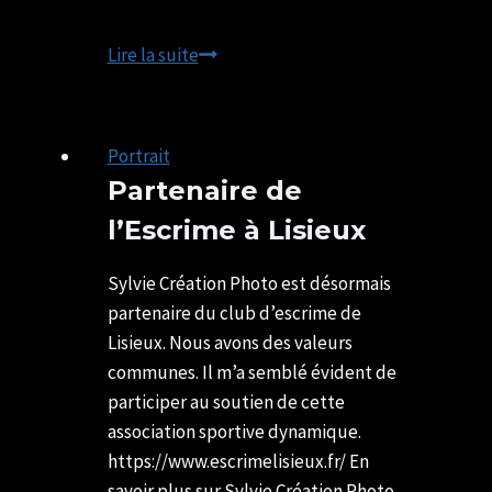
Meilleurs
Lire la suite
Vœux
2023
Portrait
Partenaire de
l’Escrime à Lisieux
Par
02/09/2025
SYLVIE
29/06/2026
Sylvie Création Photo est désormais
CHATELAIS
partenaire du club d’escrime de
Lisieux. Nous avons des valeurs
communes. Il m’a semblé évident de
participer au soutien de cette
association sportive dynamique.
https://www.escrimelisieux.fr/ En
savoir plus sur Sylvie Création Photo