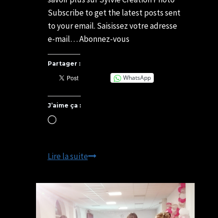
Subscribe to get the latest posts sent
to your email. Saisissez votre adresse
e-mail… Abonnez-vous
Partager :
WhatsApp
J’aime ça :
Chargement…
Partenaire
Lire la suite
de
l’Escrime
à
Lisieux