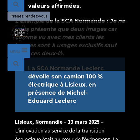
valeurs affirmées.
Prenez rendez-vous
L’exemple
de la SCA Normande :
Je ne
vous présente que deux images car
comme vu avec mes clients les
images sont à usages exclusifs sauf
MENU
pour ces deux-là
.
La SCA Normande Leclerc
dévoile son camion 100 %
électrique à Lisieux, en
présence de Michel-
Édouard Leclerc
Lisieux, Normandie – 13 mars 2025 –
L’innovation au service de la transition
écologique était au cœur de l’événement. La