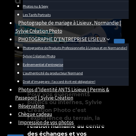
d’entreprise
Photos nu & Sexy
Par
09/04/2025
SYLVIE
29/06/2026
Les Tarifs Portraits
CHATELAIS
Photographe de mariage à Lisieux, Normandie |
Sylvie Création Photo
PHOTOGRAPHE D’ENTREPRISE LISIEUX
Photographie de Produits Professionnelle à Lisieux et en Normandie |
Sylvie Création Photo
Evénementiel d’entreprise
L’authenticité du producteur Normand
Droit d’image pro : l’accord écrit est obligatoire !
Photos d’Identité ANTS Lisieux | Permis &
Pour vos évènements
Passeport | Sylvie Création
publics ou internes, Sylvie
Réservation
Création Photo c’est
Chèque cadeau
l’expérience du terrain, la
Impression de vos photos
relation humaine au centre
des échanges et vos