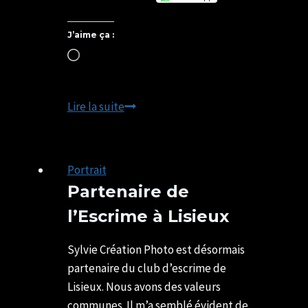
J’aime ça :
Chargement…
Meilleurs
Lire la suite
Vœux
2023
Portrait
Partenaire de
l’Escrime à Lisieux
Par
02/09/2025
SYLVIE
29/06/2026
Sylvie Création Photo est désormais
CHATELAIS
partenaire du club d’escrime de
Lisieux. Nous avons des valeurs
communes. Il m’a semblé évident de