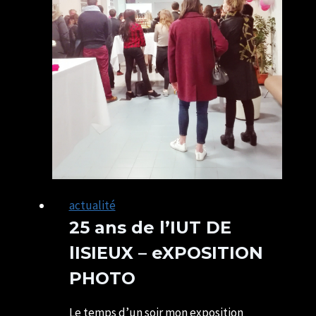
actualité
25 ans de l’IUT DE
lISIEUX – eXPOSITION
PHOTO
Par
16/03/2019
U82599339
29/05/2021
Le temps d’un soir mon exposition