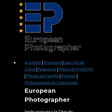
de
l’IUT
DE
lISIEUX
–
eXPOSITION
PHOTO
actualité
|
Grossesse
|
Les Créa de
Sylvie
|
Naissance
|
Photo de Profil Pro
|
Photos de Famille
|
Portrait
|
Professionnels & Collectivités
European
Photographer
Par
19/07/2019
U82599339
24/10/2020
Après avoir reçu le Titre de