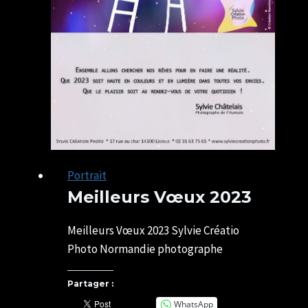
Portrait
Meilleurs Vœux 2023
Par
04/01/2023
SYLVIE
17/05/2025
Meilleurs Vœux 2023 Sylvie Créatio
CHATELAIS
Photo Normandie photographe
Partager :
WhatsApp