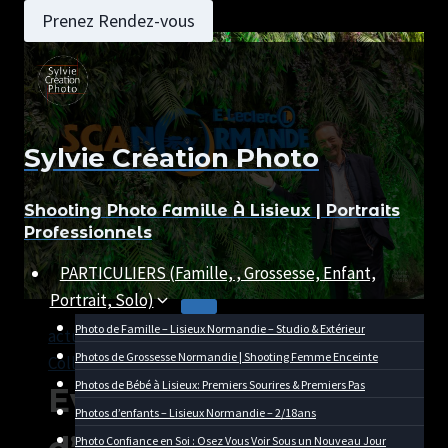
Aller
Prenez Rendez-vous
au
contenu
Sylvie Création Photo
Shooting Photo Famille À Lisieux | Portraits
Professionnels
PARTICULIERS (Famille, , Grossesse, Enfant,
Portrait, Solo)
Photo de Famille – Lisieux Normandie – Studio & Extérieur
actualité
|
Entreprise
|
Portrait
|
Professionnels &
Photos de Grossesse Normandie | Shooting Femme Enceinte
Collectivités
Photos de Bébé à Lisieux: Premiers Sourires & Premiers Pas
Evénementiel
Photos d’enfants – Lisieux Normandie – 2/18ans
Photo Confiance en Soi : Osez Vous Voir Sous un Nouveau Jour