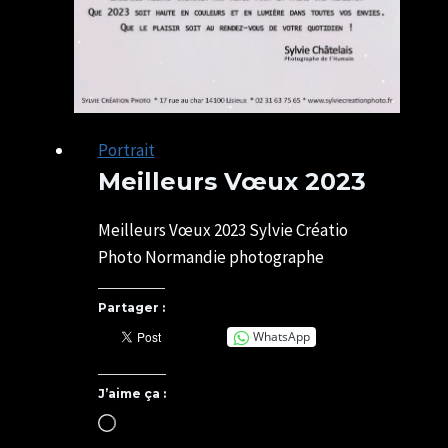
Portrait
Meilleurs Vœux 2023
Par
04/01/2023
SYLVIE
17/05/2025
Meilleurs Vœux 2023 Sylvie Créatio
CHATELAIS
Photo Normandie photographe
Partager :
WhatsApp
J’aime ça :
Chargement…