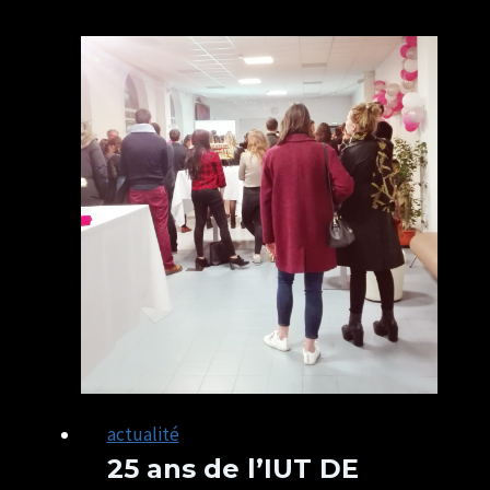
de
l’Escrime
à
Lisieux
actualité
25 ans de l’IUT DE