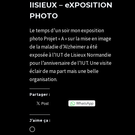
lISIEUX – eXPOSITION
PHOTO
Par
16/03/2019
U82599339
29/05/2021
Le temps d’un soir mon exposition
photo Projet « A » sur la mise en image
de la maladie d’Alzheimer a été
exposée à l’IUT de Lisieux Normandie
pour l’anniversaire de l’IUT. Une visite
éclair de ma part mais une belle
organisation.
Partager :
WhatsApp
J’aime ça :
Chargement…