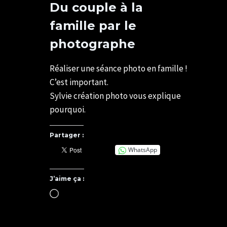
Du couple à la
famille par le
photographe
Par
12/05/2022
SYLVIE
07/05/2025
Réaliser une séance photo en famille !
CHATELAIS
C’est important.
Sylvie création photo vous explique
pourquoi.
Partager :
WhatsApp
J’aime ça :
Chargement…