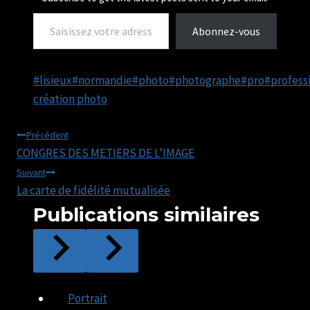
Saisissez votre adresse e-mail…
Abonnez-vous
Étiquettes
#
lisieux
#
normandie
#
photo
#
photographe
#
pro
#
profess
de
création photo
la
Navigation
publication :
Précédent
CONGRES DES METIERS DE L’IMAGE
de
Suivant
La carte de fidélité mutualisée
l’article
Publications similaires
Portrait