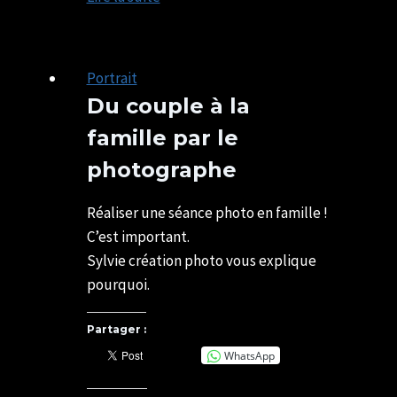
–
LISIEUX
Portrait
Du couple à la
famille par le
photographe
Par
12/05/2022
SYLVIE
07/05/2025
Réaliser une séance photo en famille !
CHATELAIS
C’est important.
Sylvie création photo vous explique
pourquoi.
Partager :
WhatsApp