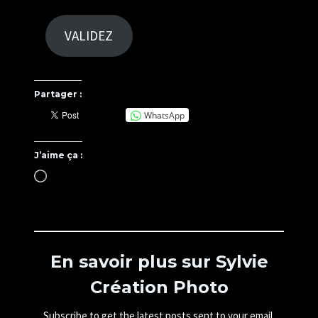
VALIDEZ
Partager :
WhatsApp
J’aime ça :
C
h
a
r
g
e
m
En savoir plus sur Sylvie
e
Création Photo
n
t
…
Subscribe to get the latest posts sent to your email.