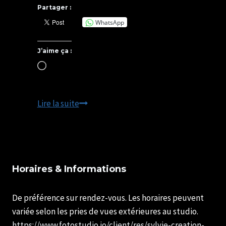
Partager :
WhatsApp
J’aime ça :
Chargement…
Photographie
Lire la suite
de
Produits
Professionnelle
à
Horaires & Informations
Lisieux
et
De préférence sur rendez-vous. Les horaires peuvent
en
variée selon les pries de vues extérieures au studio.
Normandie
https://www.fotostudio.io/client/res/sylvie-creation-
|