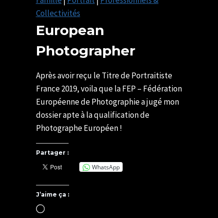
Famille
|
Portrait
|
Professionnels &
Collectivités
European
Photographer
Par
19/07/2019
U82599339
24/10/2020
Après avoir reçu le Titre de Portraitiste
France 2019, voila que la FEP – Fédération
Européenne de Photographie a jugé mon
dossier apte à la qualification de
Photographe Européen !
Partager :
WhatsApp
J’aime ça :
Chargement…