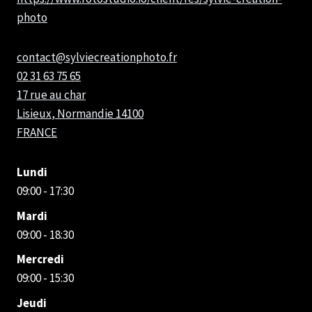
photo
Sylvie
Création
Photo
contact@sylviecreationphoto.fr
02 31 63 75 65
17 rue au char
Lisieux
,
Normandie
14100
FRANCE
Lundi
09:00 - 17:30
Mardi
09:00 - 18:30
Mercredi
09:00 - 15:30
Jeudi