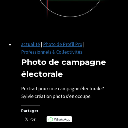
actualité
|
Photo de Profil Pro
|
Professionnels & Collectivités
Photo de campagne
électorale
Par
10/09/2025
SYLVIE
29/06/2026
Portrait pour une campagne électorale?
CHATELAIS
Sylvie création photo s’en occupe.
Partager :
WhatsApp