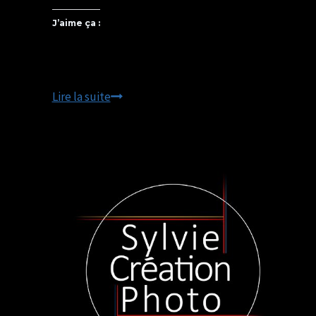
J’aime ça :
L’authenticité
Lire la suite
du
producteur
Normand