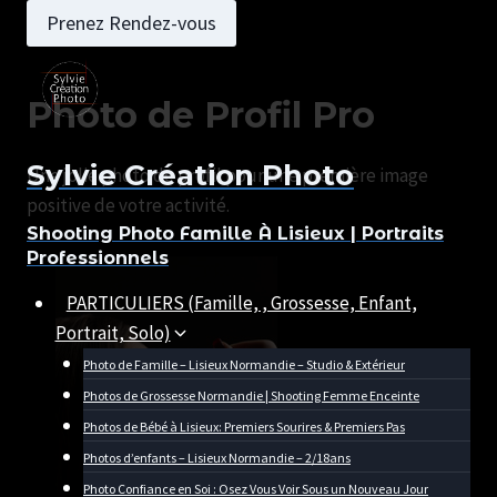
Aller
Prenez Rendez-vous
au
contenu
Photo de Profil Pro
Sylvie Création Photo
Une jolie photo de profil pour une première image
positive de votre activité.
Shooting Photo Famille À Lisieux | Portraits
Professionnels
PARTICULIERS (Famille, , Grossesse, Enfant,
Portrait, Solo)
Photo de Famille – Lisieux Normandie – Studio & Extérieur
Photos de Grossesse Normandie | Shooting Femme Enceinte
Photos de Bébé à Lisieux: Premiers Sourires & Premiers Pas
Photos d’enfants – Lisieux Normandie – 2/18ans
Photo Confiance en Soi : Osez Vous Voir Sous un Nouveau Jour