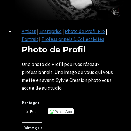
Artisan
|
Entreprise
|
Photo de Profil Pro
|
Portrait
|
Professionnels & Collectivités
Photo de Profil
Par
09/12/2020
U82599339
03/05/2025
Une photo de Profil pour vos réseaux
professionnels. Une image de vous qui vous
mette en avant: Sylvie Création photo vous
accueille au studio.
Partager :
WhatsApp
J’aime ça :