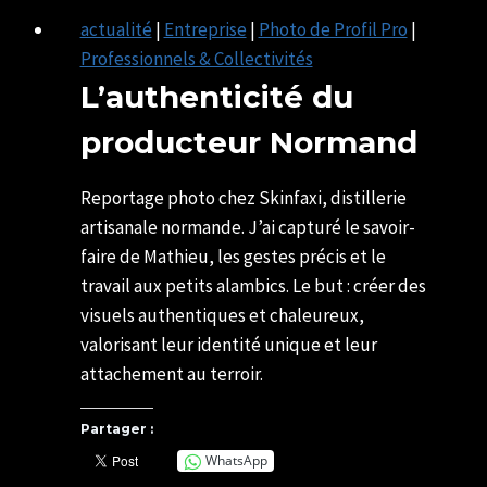
actualité
|
Entreprise
|
Photo de Profil Pro
|
Professionnels & Collectivités
L’authenticité du
producteur Normand
Par
24/11/2025
SYLVIE
13/05/2026
Reportage photo chez Skinfaxi, distillerie
CHATELAIS
artisanale normande. J’ai capturé le savoir-
faire de Mathieu, les gestes précis et le
travail aux petits alambics. Le but : créer des
visuels authentiques et chaleureux,
valorisant leur identité unique et leur
attachement au terroir.
Partager :
WhatsApp