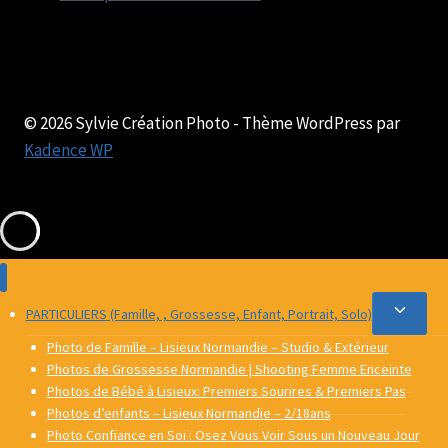
© 2026 Sylvie Création Photo - Thème WordPress par
Kadence WP
Ouvrir/
PARTICULIERS (Famille, , Grossesse, Enfant, Portrait, Solo)
le
Photo de Famille – Lisieux Normandie – Studio & Extérieur
menu
Photos de Grossesse Normandie | Shooting Femme Enceinte
Photos de Bébé à Lisieux: Premiers Sourires & Premiers Pas
enfant
Photos d’enfants – Lisieux Normandie – 2/18ans
Photo Confiance en Soi : Osez Vous Voir Sous un Nouveau Jour