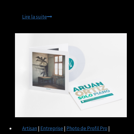
European
Lire la suite
Photographer
Artisan
|
Entreprise
|
Photo de Profil Pro
|