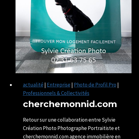
actualité
|
Entreprise
|
Photo de Profil Pro
|
Professionnels & Collectivités
cherchemonnid.com
Par
06/12/2021
SYLVIE
07/05/2025
Retour sur une collaboration entre Sylvie
CHATELAIS
Création Photo Photographe Portraitiste et
cherchemonnid.com agence immobilière en