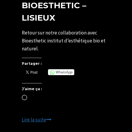
BIOESTHETIC –
LISIEUX
Par
26/11/2021
SYLVIE
07/05/2025
Retour sur notre collaboration avec
CHATELAIS
Bioesthetic institut d’esthétique bio et
naturel.
Partager :
WhatsApp
J’aime ça :
Chargement…
BIOESTHETIC
Lire la suite
–