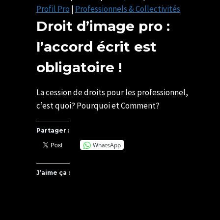
Profil Pro
|
Professionnels & Collectivités
Droit d’image pro :
l’accord écrit est
obligatoire !
Par
11/02/2026
SYLVIE
13/05/2026
La cession de droits pour les professionnel,
CHATELAIS
c’est quoi? Pourquoi et Comment?
Partager :
WhatsApp
J’aime ça :