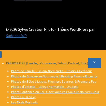
© 2026 Sylvie Création Photo - Thème WordPress par
Kadence WP
Ouvrir/
PARTICULIERS (Famille, , Grossesse, Enfant, Portrait, Solo)
le
Photo de Famille – Lisieux Normandie – Studio & Extérieur
menu
Photos de Grossesse Normandie | Shooting Femme Enceinte
Photos de Bébé à Lisieux: Premiers Sourires & Premiers Pas
enfant
Photos d’enfants – Lisieux Normandie – 2/18ans
Photo Confiance en Soi : Osez Vous Voir Sous un Nouveau Jour
Photos nu & Sexy
Les Tarifs Portraits