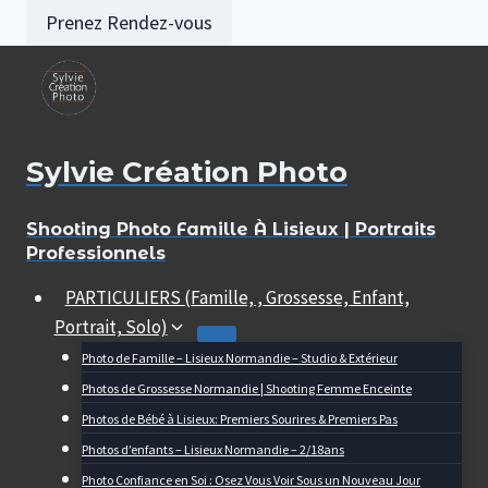
Aller
Prenez Rendez-vous
au
contenu
Sylvie Création Photo
Shooting Photo Famille À Lisieux | Portraits
Professionnels
PARTICULIERS (Famille, , Grossesse, Enfant,
Portrait, Solo)
Photo de Famille – Lisieux Normandie – Studio & Extérieur
Photos de Grossesse Normandie | Shooting Femme Enceinte
Photos de Bébé à Lisieux: Premiers Sourires & Premiers Pas
Photos d’enfants – Lisieux Normandie – 2/18ans
Photo Confiance en Soi : Osez Vous Voir Sous un Nouveau Jour