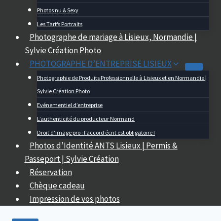
Photos nu & Sexy
Les Tarifs Portraits
Photographe de mariage à Lisieux, Normandie |
Sylvie Création Photo
PHOTOGRAPHE D’ENTREPRISE LISIEUX
Photographie de Produits Professionnelle à Lisieux et en Normandie |
Sylvie Création Photo
Evénementiel d’entreprise
L’authenticité du producteur Normand
Droit d’image pro : l’accord écrit est obligatoire !
Photos d’Identité ANTS Lisieux | Permis &
Passeport | Sylvie Création
Réservation
Chèque cadeau
Impression de vos photos