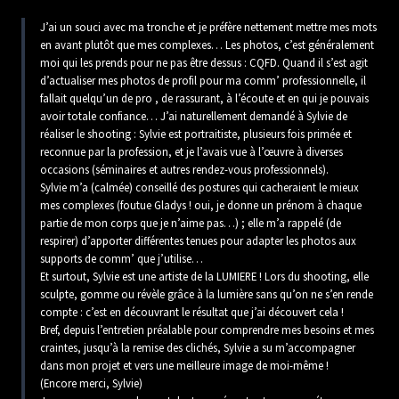
J’ai un souci avec ma tronche et je préfère nettement mettre mes mots
en avant plutôt que mes complexes… Les photos, c’est généralement
moi qui les prends pour ne pas être dessus : CQFD. Quand il s’est agit
d’actualiser mes photos de profil pour ma comm’ professionnelle, il
fallait quelqu’un de pro , de rassurant, à l’écoute et en qui je pouvais
avoir totale confiance… J’ai naturellement demandé à Sylvie de
réaliser le shooting : Sylvie est portraitiste, plusieurs fois primée et
reconnue par la profession, et je l’avais vue à l’œuvre à diverses
occasions (séminaires et autres rendez-vous professionnels).
Sylvie m’a (calmée) conseillé des postures qui cacheraient le mieux
mes complexes (foutue Gladys ! oui, je donne un prénom à chaque
partie de mon corps que je n’aime pas…) ; elle m’a rappelé (de
respirer) d’apporter différentes tenues pour adapter les photos aux
supports de comm’ que j’utilise…
Et surtout, Sylvie est une artiste de la LUMIERE ! Lors du shooting, elle
sculpte, gomme ou révèle grâce à la lumière sans qu’on ne s’en rende
compte : c’est en découvrant le résultat que j’ai découvert cela !
Bref, depuis l’entretien préalable pour comprendre mes besoins et mes
craintes, jusqu’à la remise des clichés, Sylvie a su m’accompagner
dans mon projet et vers une meilleure image de moi-même !
(Encore merci, Sylvie)