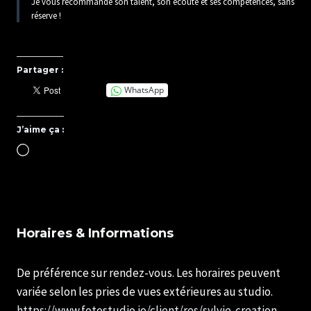
Je vous recommande son talent, son écoute et ses compétences, sans
réserve !
Partager :
WhatsApp
J’aime ça :
C
h
a
r
g
e
m
Horaires & Informations
e
n
t
De préférence sur rendez-vous. Les horaires peuvent
…
variée selon les pries de vues extérieures au studio.
https://www.fotostudio.io/client/res/sylvie-creation-