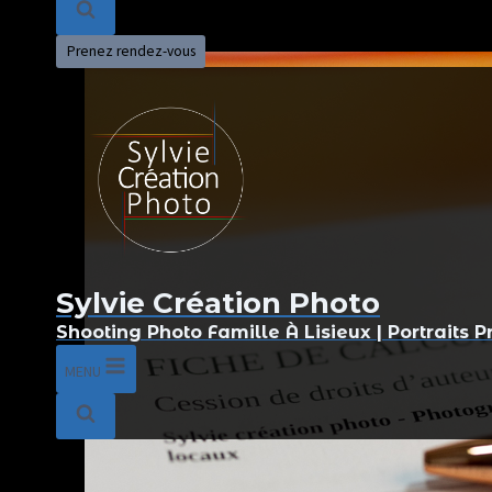
travail
Photo
Prenez rendez-vous
:
Adoré
Entreprise
locale
et
indépendante
Sylvie Création Photo
Shooting Photo Famille À Lisieux | Portraits P
MENU