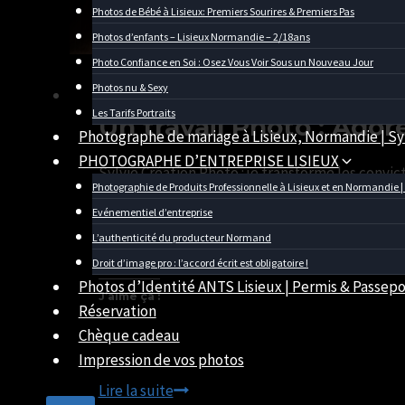
Photos de Bébé à Lisieux: Premiers Sourires & Premiers Pas
Photos d’enfants – Lisieux Normandie – 2/18ans
Photo Confiance en Soi : Osez Vous Voir Sous un Nouveau Jour
Photos nu & Sexy
actualité
|
Entreprise
|
Photo de Profil Pro
|
Pro
Les Tarifs Portraits
Un travail Photo : Ador
Photographe de mariage à Lisieux, Normandie | Sy
Par
16/02/2026
SYLVIE
13/05/2026
PHOTOGRAPHE D’ENTREPRISE LISIEUX
Sylvie Création Photo : je transforme les convi
CHATELAIS
Photographie de Produits Professionnelle à Lisieux et en Normandie |
Evénementiel d’entreprise
Partager :
L’authenticité du producteur Normand
WhatsApp
Droit d’image pro : l’accord écrit est obligatoire !
Photos d’Identité ANTS Lisieux | Permis & Passepor
J’aime ça :
Réservation
Chèque cadeau
Impression de vos photos
Un
Lire la suite