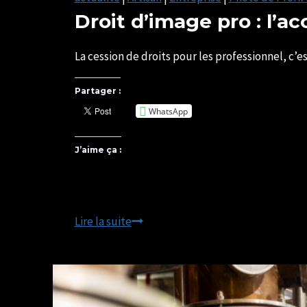
Droit d’image pro : l’ac
Par
11/02/2026
SYLVIE
13/05/2026
La cession de droits pour les professionnel, c
CHATELAIS
Partager :
WhatsApp
J’aime ça :
Droit
Lire la suite
d’image
pro
:
l’accord