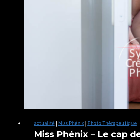
actualité
|
Miss Phénix
|
Photo Thérapeutique
Miss Phénix – Le cap d