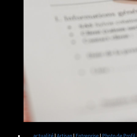
actualité
|
Artisan
|
Entreprise
|
Photo de Profil