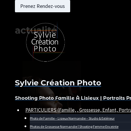
Aller
Prenez Rendez-vous
au
contenu
actualité
Sylvie Création Photo
Shooting Photo Famille À Lisieux | Portraits P
PARTICULIERS (Famille, , Grossesse, Enfant, Portra
Photo de Famille – Lisieux Normandie – Studio & Extérieur
Photos de Grossesse Normandie | Shooting Femme Enceinte