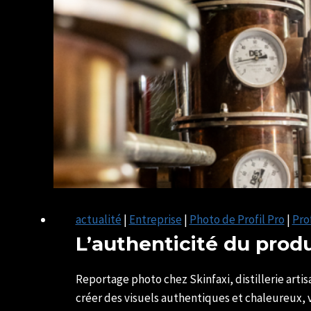
écrit
est
obligatoire
!
actualité
|
Entreprise
|
Photo de Profil Pro
|
Pro
L’authenticité du pro
Par
24/11/2025
SYLVIE
13/05/2026
Reportage photo chez Skinfaxi, distillerie artisa
CHATELAIS
créer des visuels authentiques et chaleureux, v