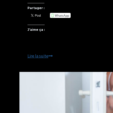
Partager :
WhatsApp
J’aime ça :
L’authenticité
Lire la suite
du
producteur
Normand