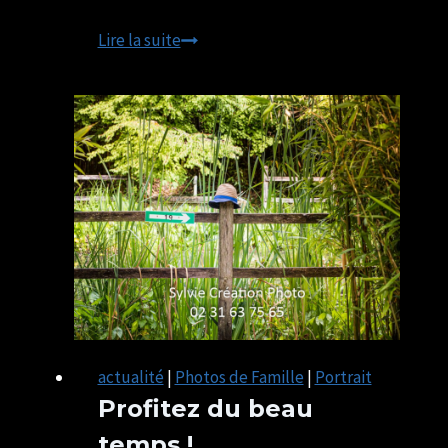
l’ete
Lire la suite
des
portraits
2021
Exposition
Photo
actualité
|
Photos de Famille
|
Portrait
Profitez du beau
temps !