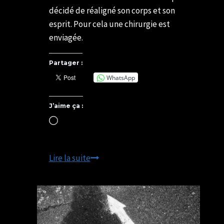
décidé de réaligné son corps et son
esprit. Pour cela une chirurgie est
enviagée.
Partager :
WhatsApp
J’aime ça :
Chargement…
« Miss
Lire la suite
Phénix »
2
Les
étapes