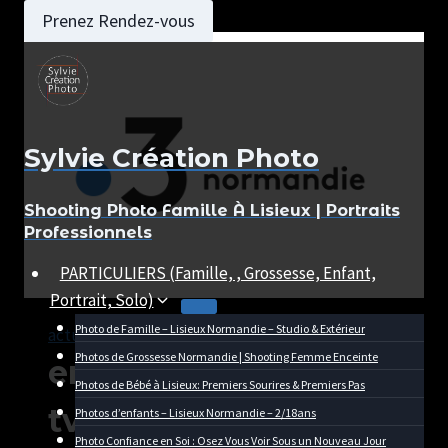
Aller
Prenez Rendez-vous
au
contenu
Sylvie Création Photo
Shooting Photo Famille À Lisieux | Portraits
Professionnels
PARTICULIERS (Famille, , Grossesse, Enfant,
Portrait, Solo)
Photo de Famille – Lisieux Normandie – Studio & Extérieur
actualité
|
Artisan
|
Identité
|
Portrait
Photos de Grossesse Normandie | Shooting Femme Enceinte
en direct sur france 3
Photos de Bébé à Lisieux: Premiers Sourires & Premiers Pas
tv normandie
Photos d’enfants – Lisieux Normandie – 2/18ans
Photo Confiance en Soi : Osez Vous Voir Sous un Nouveau Jour