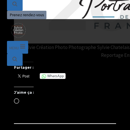
Prenez rendez-vous
Sylvie Création Photo Photographe Sylvie Chatelais 
MENU
Reportage En
Partager :
WhatsApp
J’aime ça :
C
h
a
r
g
e