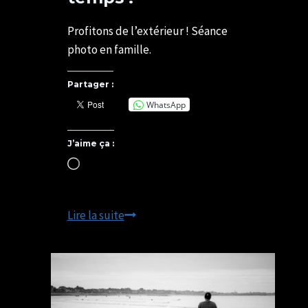
Par
25/03/2021
U82599339
03/05/2025
Profitons de l’extérieur ! Séance
photo en famille.
Partager :
WhatsApp
J’aime ça :
Chargement…
Profitez
Lire la suite
du
beau
temps
!