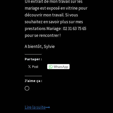
Un extrait de mon travail sur les
mariage est exposé en vitrine pour
découvrir mon travail. Si vous
souhaitez en savoir plus sur mes
prestations Mariage : 02 31 63 75 65
pour se rencontrer !
A bientôt, Sylvie
Partager :
WhatsApp
J’aime ça :
Chargement…
Boulangerie
Lire la suite