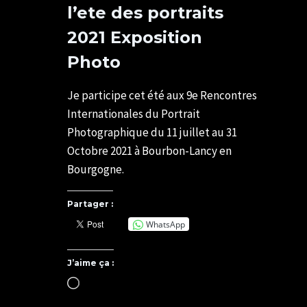
l’ete des portraits
2021 Exposition
Photo
Par
09/07/2021
SYLVIE
07/05/2025
Je participe cet été aux 9e Rencontres
CHATELAIS
Internationales du Portrait
Photographique du 11 juillet au 31
Octobre 2021 à Bourbon-Lancy en
Bourgogne.
Partager :
WhatsApp
J’aime ça :
Chargement…