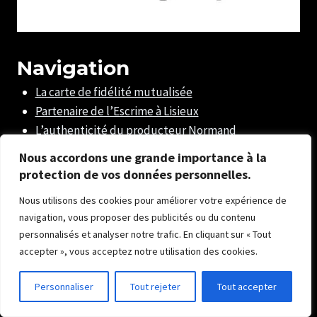
Navigation
La carte de fidélité mutualisée
Partenaire de l’Escrime à Lisieux
L’authenticité du producteur Normand
LA RENCONTRE DES MARIES
Nous accordons une grande importance à la
Miss Phénix – Le cap de la métamorphose et de la
protection de vos données personnelles.
confiance en soi
Nous utilisons des cookies pour améliorer votre expérience de
« Miss Phénix » 2 Les étapes
navigation, vous proposer des publicités ou du contenu
« Miss Phénix » : le lourd chemin d’une femme vers
personnalisés et analyser notre trafic. En cliquant sur « Tout
l’harmonie
accepter », vous acceptez notre utilisation des cookies.
Recyclage & Portrait – Réflexion Photographique
Séance photographe portrait et mariage en
Personnaliser
Tout rejeter
Tout accepter
Normandie | Sylvie Création