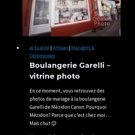
actualité
|
Artisan
|
Mariages &
Cérémonies
Boulangerie Garelli –
vitrine photo
Par
31/05/2019
U82599339
29/05/2021
En ce moment, vous retrouvez des
photos de mariage à la boulangerie
Garelli de Mézidon Canon. Pourquoi
Mézidon? Parce que c’est chez moi …
Mais chut 😉