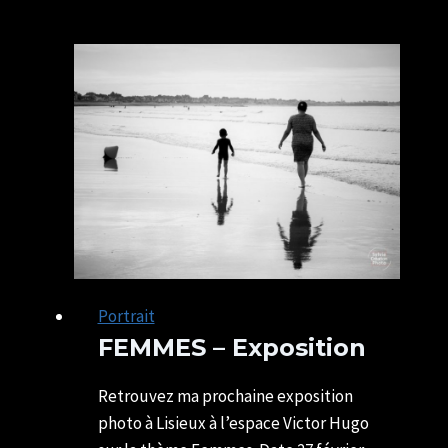
du
beau
temps
!
Portrait
FEMMES – Exposition
Par
25/02/2023
SYLVIE
08/04/2023
Retrouvez ma prochaine exposition
CHATELAIS
photo à Lisieux à l’espace Victor Hugo