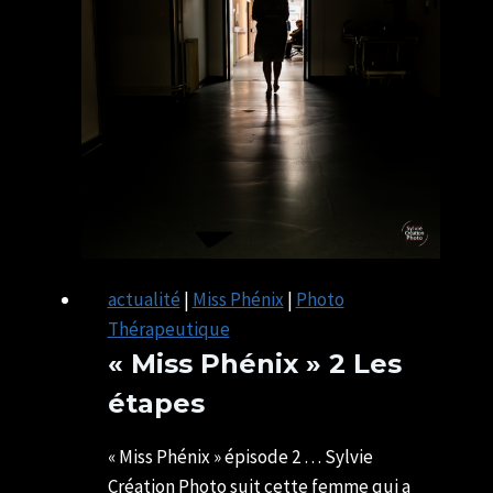
actualité
|
Miss Phénix
|
Photo
Thérapeutique
« Miss Phénix » 2 Les
étapes
Par
11/09/2025
SYLVIE
29/06/2026
« Miss Phénix » épisode 2 … Sylvie
CHATELAIS
Création Photo suit cette femme qui a