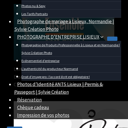
Par
15/06/2019
U82599339
29/03/2021
Photos nu & Sexy
Les Tarifs Portraits
Photographe de mariage à Lisieux, Normandie |
Sylvie Création Photo
PHOTOGRAPHE D’ENTREPRISE LISIEUX
Photographie de Produits Professionnelle à Lisieux et en Normandie |
Sylvie Création Photo
Evénementiel d’entreprise
Lundi 17 à 10h50, Je participe à l’émission
L’authenticité du producteur Normand
Ensemble c’est mieux sur France 3 Normandie.
Droit d’image pro : l’accord écrit est obligatoire !
Photos d’Identité ANTS Lisieux | Permis &
C’est l’occasion de parler de mon activité de
Passeport | Sylvie Création
photographe Portraitiste.
Réservation
Chèque cadeau
Impression de vos photos