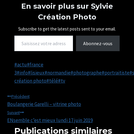
m
En savoir plus sur Sylvie
e
Création Photo
n
t
…
Subscribe to get the latest posts sent to your email.
Saisissez votre adresse e-mail…
Abonnez-vous
Étiquettes
#
actu
#
france
de
3
#
info
#
lisieux
#
normandie
#
photographe
#
portraitiste
#
la
création photo
#
télé
#
tv
publication :
Navigation
Précédent
Boulangerie Garelli – vitrine photo
de
Suivant
ENsemble c’est mieux lundi 17 juin 2019
l’article
Publications similaires