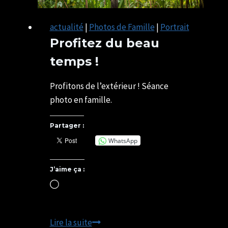
actualité
|
Photos de Famille
|
Portrait
Profitez du beau
temps !
Par
25/03/2021
U82599339
03/05/2025
Profitons de l’extérieur ! Séance
photo en famille.
Partager :
WhatsApp
J’aime ça :
Chargement…
Profitez
Lire la suite