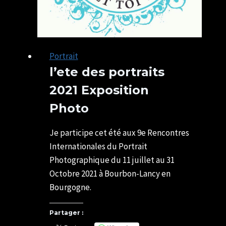
Portrait
l’ete des portraits
2021 Exposition
Photo
Par
09/07/2021
SYLVIE
07/05/2025
Je participe cet été aux 9e Rencontres
CHATELAIS
Internationales du Portrait
Photographique du 11 juillet au 31
Octobre 2021 à Bourbon-Lancy en
Bourgogne.
Partager :