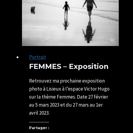
Portrait
FEMMES – Exposition
Par
25/02/2023
SYLVIE
08/04/2023
Retrouvez ma prochaine exposition
CHATELAIS
photo à Lisieux à l’espace Victor Hugo
sur la thème Femmes. Date 27 février
au 5 mars 2023 et du 27 mars au 1er
avril 2023.
Partager :