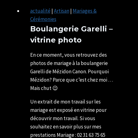
actualité
|
Artisan
|
Mariages &
Cérémonies
Boulangerie Garelli –
vitrine photo
Par
31/05/2019
U82599339
29/05/2021
En ce moment, vous retrouvez des
photos de mariage à la boulangerie
Garelli de Mézidon Canon. Pourquoi
Mézidon? Parce que c’est chez moi …
Mais chut 😉
Un extrait de mon travail sur les
mariage est exposé en vitrine pour
découvrir mon travail. Si vous
souhaitez en savoir plus sur mes
prestations Mariage : 02 31 63 75 65