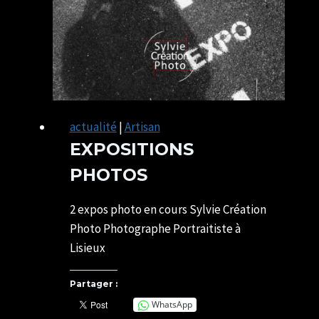
actualité
|
Artisan
EXPOSITIONS
PHOTOS
Par
26/06/2023
SYLVIE
07/07/2026
2 expos photo en cours Sylvie Création
CHATELAIS
Photo Photographe Portraitiste à
Lisieux
Partager :
WhatsApp