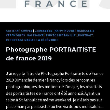
ARTISAN
|
COUPLE
|
GROSSESSE
|
HAPPY HOURS
|
MARIAGES &
CÉRÉMONIES
|
NAISSANCE
|
PHOTOS DE FAMILLE
|
PORTRAIT
|
REPORTAGE MARIAGE & CÉRÉMONIE
Photographe PORTRAITISTE
de france 2019
Par
11/05/2019
J’ai reçu le Titre de Photographe Portraitiste de France
U82599339
2019.Dimanche dernier à Nancy lors des rencontres
photographiques des métiers de l’image, les résultats
des portraitistes de France ont été annoncé. Ayant un
salon à St Arnoult ce même weekend, je n’étais pas sur
place mais j’ai pu assister au live via depuis mon salon…