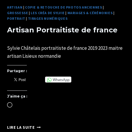
ARTISAN
|
COPIE & RETOUCHE DE PHOTOS ANCIENNES
|
GROSSESSE
|
LES CRÉA DE SYLVIE
|
MARIAGES & CÉRÉMONIES
|
PORTRAIT
|
TIRAGES NUMÉRIQUES
Artisan Portraitiste de france
Par
28/11/2017
Sylvie Châtelais portraitiste de france 2019 2023 maitre
U82599339
artisan Lisieux normandie
Partager :
WhatsApp
J’aime ça :
Chargement…
ARTISAN
LIRE LA SUITE