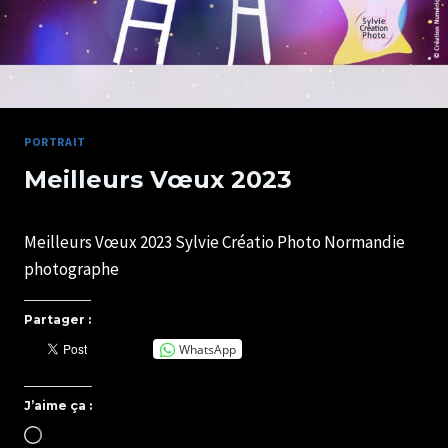
PORTRAIT
Meilleurs Vœux 2023
Par
04/01/2023
Meilleurs Vœux 2023 Sylvie Créatio Photo Normandie
SYLVIE
CHATELAIS
photographe
Partager :
WhatsApp
J’aime ça :
Chargement…