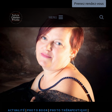
Aller
Prenez rendez-vous
au
contenu
MENU
ACTUALITÉ
|
PHOTO BOOK
|
PHOTO THÉRAPEUTIQUE
|