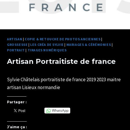
ARTISAN
|
COPIE & RETOUCHE DE PHOTOS ANCIENNES
|
GROSSESSE
|
LES CRÉA DE SYLVIE
|
MARIAGES & CÉRÉMONIES
|
PORTRAIT
|
TIRAGES NUMÉRIQUES
Artisan Portraitiste de france
Par
28/11/2017
Sylvie Châtelais portraitiste de france 2019 2023 maitre
U82599339
artisan Lisieux normandie
Partager :
WhatsApp
J’aime ça :