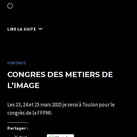
Chargement…
ARTISAN
LIRE LA SUITE
PORTRAITISTE
DE
FRANCE
PORTRAIT
CONGRES DES METIERS DE
L’IMAGE
Par
18/03/2025
Les 23, 24 et 25 mars 2025 je serai à Toulon pour le
SYLVIE
CHATELAIS
congrès de la FFPMI.
Partager :