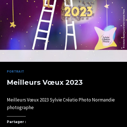
PORTRAIT
Meilleurs Vœux 2023
Par
04/01/2023
Meilleurs Vœux 2023 Sylvie Créatio Photo Normandie
SYLVIE
CHATELAIS
photographe
Partager :