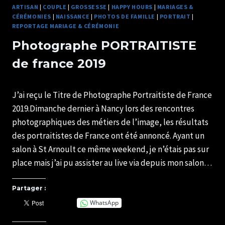
ARTISAN
|
COUPLE
|
GROSSESSE
|
HAPPY HOURS
|
MARIAGES &
CÉRÉMONIES
|
NAISSANCE
|
PHOTOS DE FAMILLE
|
PORTRAIT
|
REPORTAGE MARIAGE & CÉRÉMONIE
Photographe PORTRAITISTE
de france 2019
Par
11/05/2019
J’ai reçu le Titre de Photographe Portraitiste de France
U82599339
2019.Dimanche dernier à Nancy lors des rencontres
photographiques des métiers de l’image, les résultats
des portraitistes de France ont été annoncé. Ayant un
salon à St Arnoult ce même weekend, je n’étais pas sur
place mais j’ai pu assister au live via depuis mon salon…
Partager :
WhatsApp