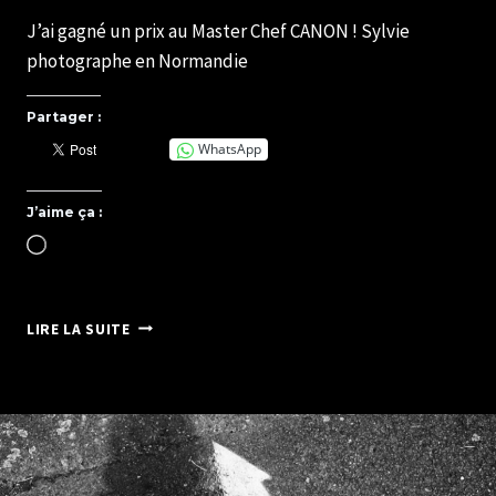
Par
09/06/2023
J’ai gagné un prix au Master Chef CANON ! Sylvie
SYLVIE
CHATELAIS
photographe en Normandie
Partager :
WhatsApp
J’aime ça :
Chargement…
MASTER
LIRE LA SUITE
CHEF
PHOTO
CANON
–
CONGRÈS
FFPMI
2023