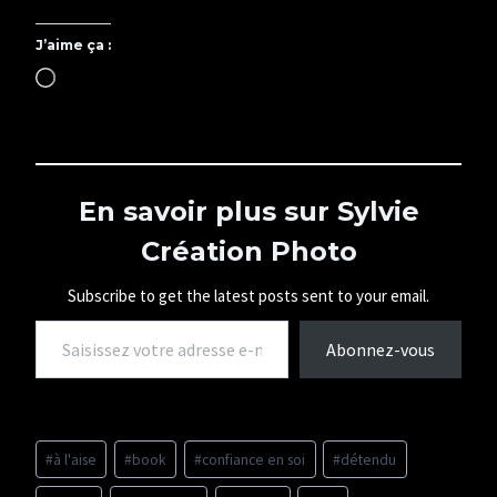
J’aime ça :
C
h
a
r
g
e
m
En savoir plus sur Sylvie
e
Création Photo
n
t
…
Subscribe to get the latest posts sent to your email.
Saisissez votre adresse e-mail…
Abonnez-vous
Étiquettes
#
à l'aise
#
book
#
confiance en soi
#
détendu
de