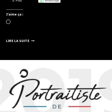
WhatsApp
J’aime ça :
Chargement…
CONGRES
LIRE LA SUITE
DES
METIERS
DE
L’IMAGE