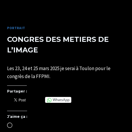
PORTRAITISTE
DE
FRANCE
PORTRAIT
CONGRES DES METIERS DE
L’IMAGE
Par
18/03/2025
Les 23, 24 et 25 mars 2025 je serai à Toulon pour le
SYLVIE
CHATELAIS
congrès de la FFPMI.
Partager :
WhatsApp
J’aime ça :
Chargement…