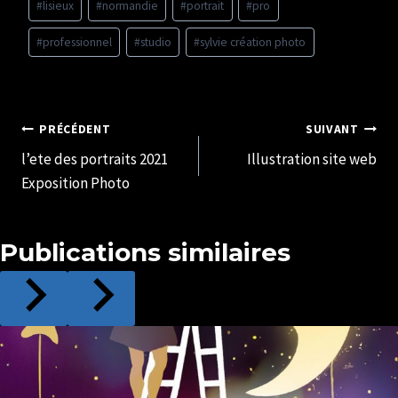
la
#
lisieux
#
normandie
#
portrait
#
pro
publication :
#
professionnel
#
studio
#
sylvie création photo
Navigation
PRÉCÉDENT
SUIVANT
l’ete des portraits 2021
Illustration site web
de
Exposition Photo
l’article
Publications similaires