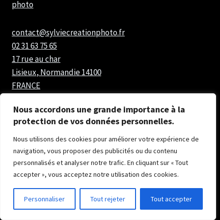
photo
contact@sylviecreationphoto.fr
02 31 63 75 65
17 rue au char
Lisieux
,
Normandie
14100
FRANCE
Nous accordons une grande importance à la
Lundi
protection de vos données personnelles.
09:00 - 17:30
Bonjour! Je suis l'assistant
Nous utilisons des cookies pour améliorer votre expérience de
Mardi
numérique de Sylvie. Comment puis-
navigation, vous proposer des publicités ou du contenu
je vous aider?
09:00 - 18:30
personnalisés et analyser notre trafic. En cliquant sur « Tout
Mercredi
accepter », vous acceptez notre utilisation des cookies.
09:00 - 15:30
Personnaliser
Tout rejeter
Tout accepter
Jeudi
Fermé