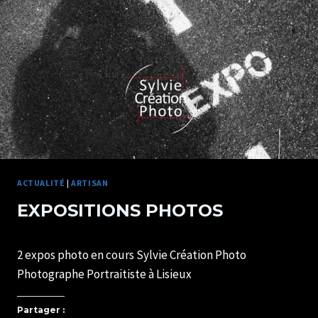
ACTUALITÉ
|
ARTISAN
EXPOSITIONS PHOTOS
Par
26/06/2023
2 expos photo en cours Sylvie Création Photo
SYLVIE
CHATELAIS
Photographe Portraitiste à Lisieux
Partager :