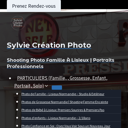
Aller
Prenez Rendez-vous
au
contenu
Sylvie Création Photo
Shooting Photo Famille À Lisieux | Portraits
Professionnels
PARTICULIERS (Famille, , Grossesse, Enfant,
Portrait, Solo)
Photo de Famille – Lisieux Normandie – Studio & Extérieur
Photos de Grossesse Normandie | Shooting Femme Enceinte
Photos de Bébé à Lisieux: Premiers Sourires & Premiers Pas
Photos d’enfants – Lisieux Normandie – 2/18ans
Photo Confiance en Soi : Osez Vous Voir Sous un Nouveau Jour