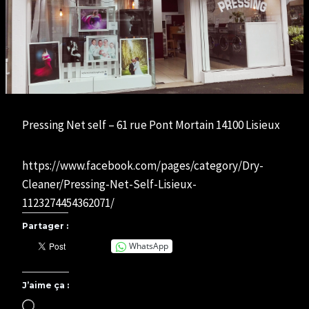
Pressing Net self – 61 rue Pont Mortain 14100 Lisieux
https://www.facebook.com/pages/category/Dry-
Cleaner/Pressing-Net-Self-Lisieux-
1123274454362071/
Partager :
WhatsApp
J’aime ça :
C