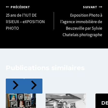
Navigation
PRÉCÉDENT
SUIVANT
25 ans de l’IUT DE
Exposition Photo à
de
lISIEUX – eXPOSITION
l’agence immobilière de
l’article
PHOTO
Beuzeville par Sylvie
Chatelais photographe
Publications similaires
DE