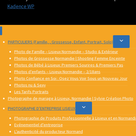
Kadence WP
Ouvrir/
PARTICULIERS (Famille, , Grossesse, Enfant, Portrait, Solo)
le
Photo de Famille – Lisieux Normandie – Studio & Extérieur
menu
Photos de Grossesse Normandie | Shooting Femme Enceinte
Photos de Bébé à Lisieux: Premiers Sourires & Premiers Pas
enfant
Photos d’enfants – Lisieux Normandie – 2/18ans
Photo Confiance en Soi : Osez Vous Voir Sous un Nouveau Jour
Photos nu & Sexy
Les Tarifs Portraits
Photographe de mariage à Lisieux, Normandie | Sylvie Création Photo
Ouvrir/fermer
PHOTOGRAPHE D’ENTREPRISE LISIEUX
le
Photographie de Produits Professionnelle à Lisieux et en Normandie
menu
Evénementiel d’entreprise
L’authenticité du producteur Normand
enfant