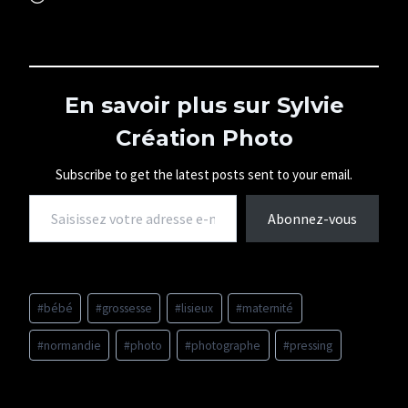
h
a
r
g
e
m
En savoir plus sur Sylvie
e
Création Photo
n
t
…
Subscribe to get the latest posts sent to your email.
Saisissez votre adresse e-mail…
Abonnez-vous
Étiquettes
#
bébé
#
grossesse
#
lisieux
#
maternité
de
la
#
normandie
#
photo
#
photographe
#
pressing
publication :