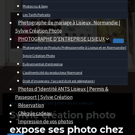
Photos nu & Sexy
Les Tarifs Portraits
Photographe de mariage à Lisieux, Normandie |
Sylvie Création Photo
PHOTOGRAPHE D’ENTREPRISE LISIEUX
Photographie de Produits Professionnelle à Lisieux et en Normandie |
Sylvie Création Photo
Evénementiel d’entreprise
L’authenticité du producteur Normand
Droit d’image pro : l’accord écrit est obligatoire !
Photos d’Identité ANTS Lisieux | Permis &
Passeport | Sylvie Création
ACTUALITÉ
|
GROSSESSE
|
PHOTOS DE FAMILLE
Réservation
Sylvie création photo
Chèque cadeau
Impression de vos photos
expose ses photo chez