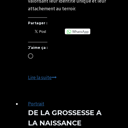
valorisant leur identité unique et leur
attachement au terroir.
Partager :
WhatsApp
J’aime ça :
Chargement…
L’authenticité
Lire la suite
du
producteur
Normand
Portrait
DE LA GROSSESSE A
LA NAISSANCE