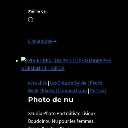
J’aime ça :
Chargement…
CONGRES
Lire la suite
FFPMI
2023
actualité
|
Les Créa de Sylvie
|
Photo
Book
|
Photo Thérapeutique
|
Portrait
Photo de nu
Par
27/05/2022
SYLVIE
07/05/2025
Studio Photo Portraitiste Lisieux
CHATELAIS
Boudoir ou Nu pour les femmes.