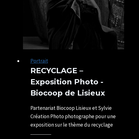
Portrait
RECYCLAGE –
Exposition Photo -
Biocoop de Lisieux
Par
11/02/2025
SYLVIE
29/06/2026
Partenariat Biocoop Lisieux et Sylvie
CHATELAIS
Création Photo photographe pour une
exposition sur le thème du recyclage