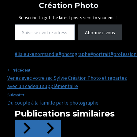
Création Photo
n
t
…
Subscribe to get the latest posts sent to your email.
Saisissez votre adresse e-mail…
Abonnez-vous
Étiquettes
#
lisieux
#
normandie
#
photographe
#
portrait
#
profession
de
Navigation
la
Précédent
Venez avec votre sac Sylvie Création Photo et repartez
publication :
de
avec un cadeau supplémentaire
l’article
Suivant
Du couple à la famille par le photographe
Publications similaires