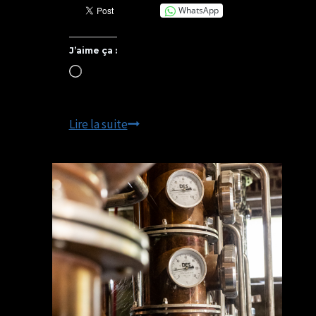
WhatsApp
J’aime ça :
Chargement…
La
Lire la suite
carte
de
fidélité
mutualisée