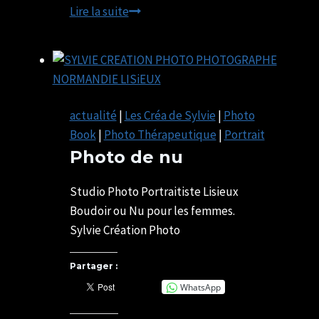
CONGRES
Lire la suite
FFPMI
2023
actualité
|
Les Créa de Sylvie
|
Photo
Book
|
Photo Thérapeutique
|
Portrait
Photo de nu
Par
27/05/2022
SYLVIE
07/05/2025
Studio Photo Portraitiste Lisieux
CHATELAIS
Boudoir ou Nu pour les femmes.
Sylvie Création Photo
Partager :
WhatsApp