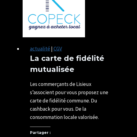
Biocoop
de
Lisieux
actualité
|
CGV
La carte de fidélité
mutualisée
Par
11/07/2025
SYLVIE
29/06/2026
Les commerçants de Lisieux
CHATELAIS
s’associent pour vous proposez une
carte de fidélité commune. Du
cashback pour vous. De la
consommation locale valorisée.
Partager :