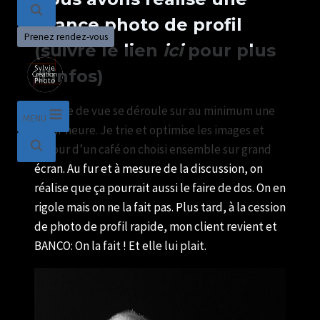
séance
photo de profil
Prenez rendez-vous
(suivre le lien
ici
pour plus
d’infos)
La prise de vue se déroule sur au minimum une
MENU
demi-heure. Je trie et optimise les images et
autour d’un café on choisi ensemble sur grand
écran. Au fur et à mesure de la discussion, on
réalise que ça pourrait aussi le faire de dos. On en
rigole mais on ne la fait pas. Plus tard, à la cession
de photo de profil rapide, mon client revient et
BANCO: On la fait ! Et elle lui plait.