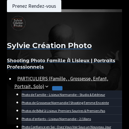
Aller
Prenez Rendez-vous
au
contenu
Sylvie Création Photo
Shooting Photo Famille À Lisieux | Portraits
Professionnels
PARTICULIERS (Famille, , Grossesse, Enfant,
Portrait, Solo)
Photo de Famille – Lisieux Normandie – Studio & Extérieur
Photos de Grossesse Normandie | Shooting Femme Enceinte
Photos de Bébé à Lisieux: Premiers Sourires & Premiers Pas
Photos d’enfants – Lisieux Normandie – 2/18ans
Photo Confiance en Soi : Osez Vous Voir Sous un Nouveau Jour