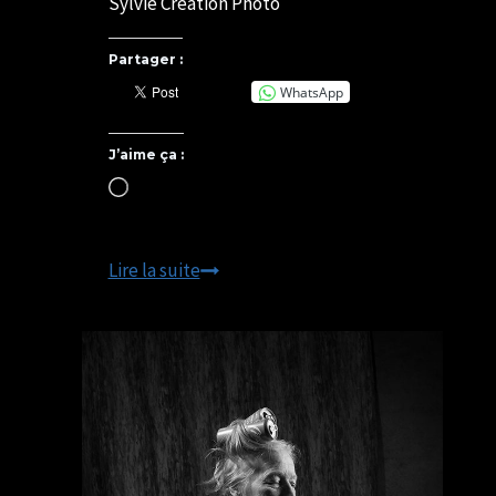
Sylvie Création Photo
Partager :
WhatsApp
J’aime ça :
Chargement…
Photo
Lire la suite
de
nu