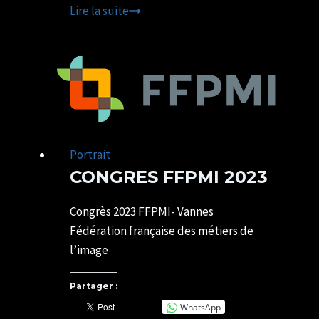
DE
Lire la suite
LA
GROSSESSE
A
LA
NAISSANCE
Shooting
photo
Portrait
CONGRES FFPMI 2023
Par
18/04/2023
SYLVIE
17/05/2025
Congrès 2023 FFPMI- Vannes
CHATELAIS
Fédération française des métiers de
l’image
Partager :
WhatsApp