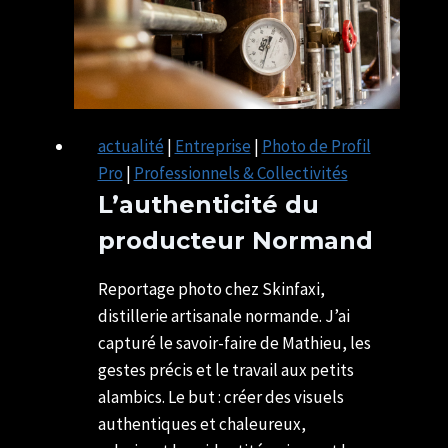
actualité
|
Entreprise
|
Photo de Profil
Pro
|
Professionnels & Collectivités
L’authenticité du
producteur Normand
Par
24/11/2025
SYLVIE
13/05/2026
Reportage photo chez Skinfaxi,
CHATELAIS
distillerie artisanale normande. J’ai
capturé le savoir-faire de Mathieu, les
gestes précis et le travail aux petits
alambics. Le but : créer des visuels
authentiques et chaleureux,