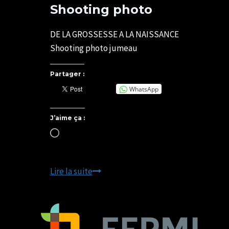
Shooting photo
Par
23/11/2021
SYLVIE
07/05/2025
DE LA GROSSESSE A LA NAISSANCE
CHATELAIS
Shooting photo jumeau
Partager :
WhatsApp
J’aime ça :
Chargement…
DE
Lire la suite
LA
GROSSESSE
A
LA