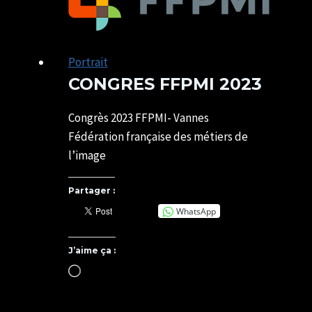
NAISSANCE
Shooting
photo
Portrait
CONGRES FFPMI 2023
Par
18/04/2023
SYLVIE
17/05/2025
Congrès 2023 FFPMI- Vannes
CHATELAIS
Fédération française des métiers de
l’image
Partager :
WhatsApp
J’aime ça :
Chargement…