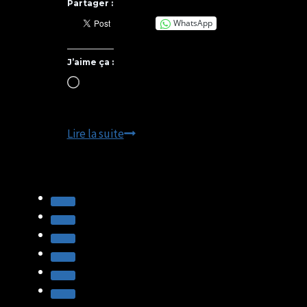
Partager :
WhatsApp
J’aime ça :
Chargement…
RECYCLAGE
Lire la suite
–
Exposition
Photo
-
Biocoop
de
Lisieux