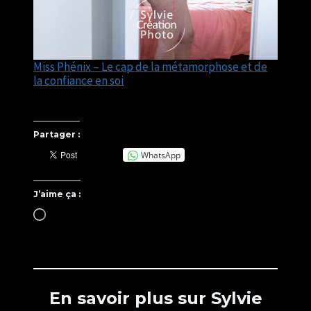
Miss Phénix – Le cap de la métamorphose et de
la confiance en soi
Partager :
WhatsApp
J’aime ça :
C
h
a
r
g
e
m
En savoir plus sur Sylvie
e