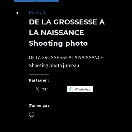
Portrait
DE LA GROSSESSE A
LA NAISSANCE
Shooting photo
Par
23/11/2021
SYLVIE
07/05/2025
DE LA GROSSESSE A LA NAISSANCE
CHATELAIS
Shooting photo jumeau
Partager :
WhatsApp
J’aime ça :
Chargement…