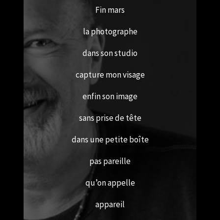
Fin mars
la photographe
dans son studio
capture mon visage
enfin son image
sans prise de tête
dans une petite boîte
pas pareille
qu’on appelle
appareil