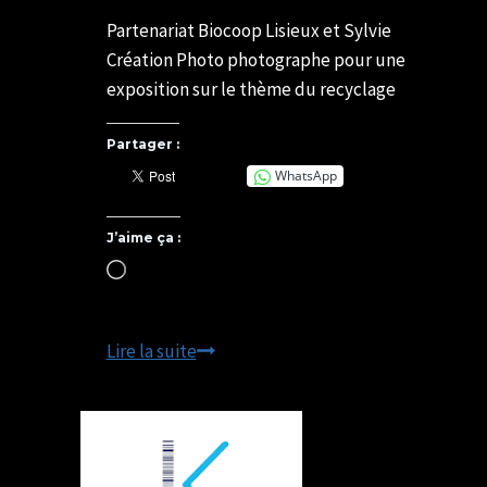
Par
11/02/2025
SYLVIE
29/06/2026
Partenariat Biocoop Lisieux et Sylvie
CHATELAIS
Création Photo photographe pour une
exposition sur le thème du recyclage
Partager :
WhatsApp
J’aime ça :
Chargement…
RECYCLAGE
Lire la suite
–
Exposition
Photo
-