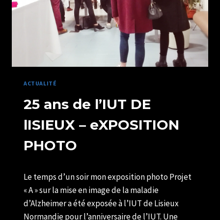
LISIEUX
NORMANDIE
ACTUALITÉ
25 ans de l’IUT DE
lISIEUX – eXPOSITION
PHOTO
Par
16/03/2019
Le temps d’un soir mon exposition photo Projet
U82599339
« A » sur la mise en image de la maladie
d’Alzheimer a été exposée à l’IUT de Lisieux
Normandie pour l’anniversaire de l’IUT. Une