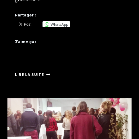
Partager :
WhatsApp
J’aime ça :
SYLVIE
LIRE LA SUITE
CRÉATION
PHOTO
EXPOSE
SES
PHOTO
CHEZ
PRESSING
NET
SELF
À