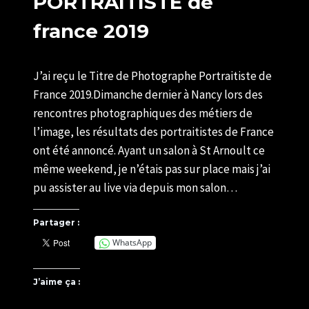
PORTRAITISTE de
france 2019
Par
11/05/2019
J’ai reçu le Titre de Photographe Portraitiste de
U82599339
France 2019.Dimanche dernier à Nancy lors des
rencontres photographiques des métiers de
l’image, les résultats des portraitistes de France
ont été annoncé. Ayant un salon à St Arnoult ce
même weekend, je n’étais pas sur place mais j’ai
pu assister au live via depuis mon salon…
Partager :
WhatsApp
J’aime ça :