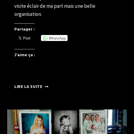
visite éclair de ma part mais une belle
organisation.
Partager :
WhatsApp
J’aime ça :
25
LIRE LA SUITE
ANS
DE
L’IUT
DE
LISIEUX
–
EXPOSITION