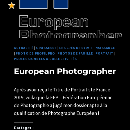
ACTUALITÉ
|
GROSSESSE
|
LES CRÉA DE SYLVIE
|
NAISSANCE
|
PHOTO DE PROFIL PRO
|
PHOTOS DE FAMILLE
|
PORTRAIT
|
PROFESSIONNELS & COLLECTIVITÉS
European Photographer
Par
19/07/2019
Après avoir reçu le Titre de Portraitiste France
U82599339
2019, voila que la FEP – Fédération Européenne
de Photographie a jugé mon dossier apte à la
qualification de Photographe Européen !
Partager :