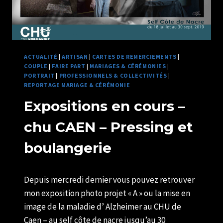
ACTUALITÉ
|
ARTISAN
|
CARTES DE REMERCIEMENTS
|
COUPLE
|
FAIRE PART
|
MARIAGES & CÉRÉMONIES
|
PORTRAIT
|
PROFESSIONNELS & COLLECTIVITÉS
|
REPORTAGE MARIAGE & CÉRÉMONIE
Expositions en cours –
chu CAEN – Pressing et
boulangerie
Par
19/07/2019
Depuis mercredi dernier vous pouvez retrouver
U82599339
mon exposition photo projet « A » ou la mise en
image de la maladie d’ Alzheimer au CHU de
Caen – au self côte de nacre jusqu’au 30