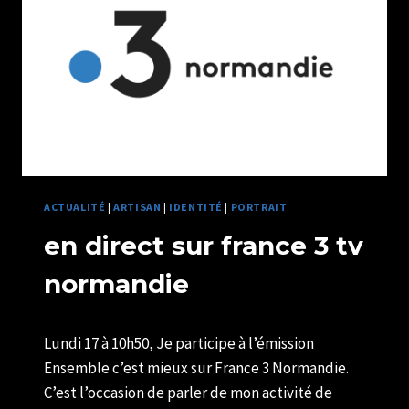
ACTUALITÉ
|
ARTISAN
|
IDENTITÉ
|
PORTRAIT
en direct sur france 3 tv
normandie
Par
15/06/2019
Lundi 17 à 10h50, Je participe à l’émission
U82599339
Ensemble c’est mieux sur France 3 Normandie.
C’est l’occasion de parler de mon activité de