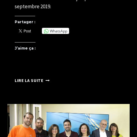
septembre 2019.
Partager :
WhatsApp
J’aime ça :
EXPOSITIONS
LIRE LA SUITE
EN
COURS
–
CHU
CAEN
–
PRESSING
ET
BOULANGERIE