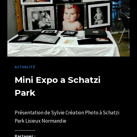
PHOTO
ACTUALITÉ
Mini Expo a Schatzi
Park
Par
04/03/2019
Présentation de Sylvie Création Photo à Schatzi
U82599339
Park Lisieux Normandie
Partager :