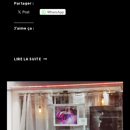
Partager :
WhatsApp
J’aime ça :
EXPOSITION
LIRE LA SUITE
PHOTO
À
L’AGENCE
IMMOBILIÈRE
DE
BEUZEVILLE
PAR
SYLVIE
CHATELAIS
PHOTOGRAPHE