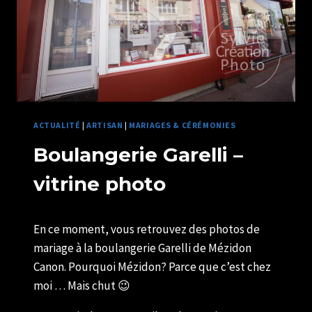
ACTUALITÉ
|
ARTISAN
|
MARIAGES & CÉRÉMONIES
Boulangerie Garelli –
vitrine photo
Par
31/05/2019
En ce moment, vous retrouvez des photos de
U82599339
mariage à la boulangerie Garelli de Mézidon
Canon. Pourquoi Mézidon? Parce que c’est chez
moi … Mais chut 😉