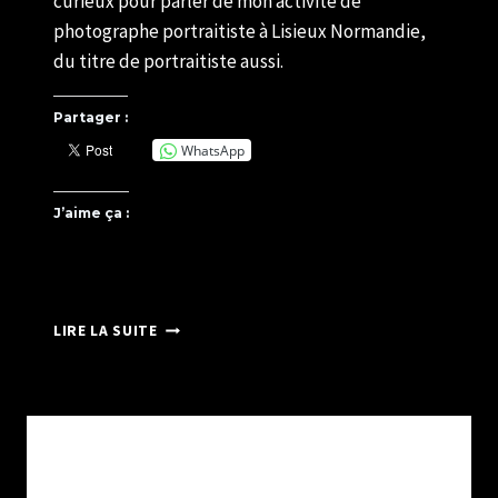
curieux pour parler de mon activité de
photographe portraitiste à Lisieux Normandie,
du titre de portraitiste aussi.
Partager :
WhatsApp
J’aime ça :
ENSEMBLE
LIRE LA SUITE
C’EST
MIEUX
LUNDI
17
JUIN
2019