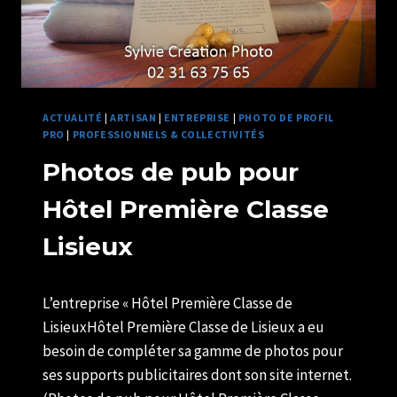
EN
SOI
ACTUALITÉ
|
ARTISAN
|
ENTREPRISE
|
PHOTO DE PROFIL
PRO
|
PROFESSIONNELS & COLLECTIVITÉS
Photos de pub pour
Hôtel Première Classe
Lisieux
Par
22/05/2021
L’entreprise « Hôtel Première Classe de
U82599339
LisieuxHôtel Première Classe de Lisieux a eu
besoin de compléter sa gamme de photos pour
ses supports publicitaires dont son site internet.