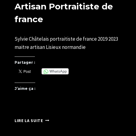
Artisan Portraitiste de
france
Par
28/11/2017
Sylvie Châtelais portraitiste de france 2019 2023
U82599339
maitre artisan Lisieux normandie
Partager :
WhatsApp
J’aime ça :
ARTISAN
LIRE LA SUITE
PORTRAITISTE
DE