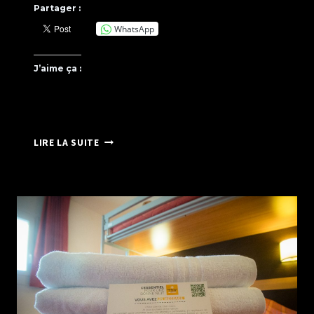
Partager :
WhatsApp
J’aime ça :
MISS
LIRE LA SUITE
PHÉNIX
–
LE
CAP
DE
LA
MÉTAMORPHOSE
ET
DE
LA
CONFIANCE