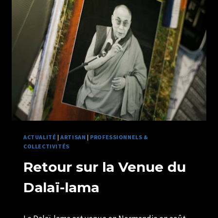
PREMIÈRE
CLASSE
LISIEUX
ACTUALITÉ
|
ARTISAN
|
PROFESSIONNELS &
COLLECTIVITÉS
Retour sur la Venue du
Dalaï-lama
Par
13/03/2018