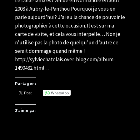
Le Dalaï-lama est venue en Normandie en août
U82599339
2008 à Aubry-le-Panthou Pourquoi je vous en
parle aujourd’hui? J’ai eu la chance de pouvoir le
photographier à cette occasion. Il est sur ma
carte de visite, et cela vous interpelle… Non je
n’utilise pas la photo de quelqu’un d’autre ce
serait dommage quand même !
http://sylviechatelais.over-blog.com/album-
1490482.html…
Partager :
WhatsApp
J’aime ça :