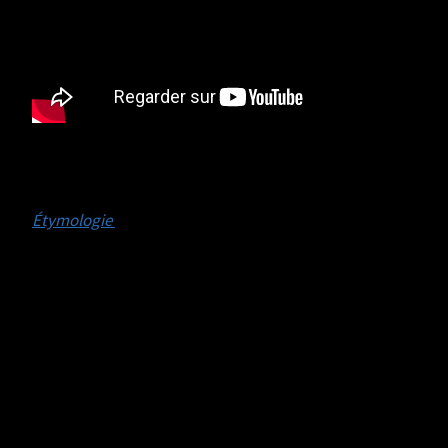
Artisan (Source :
Wikipédia):
e
Étymologie
(
siècle)
Emprunté, au moment de la
XVI
Renaissance, à l’italien
artigiano
, lui-même dérivé du
latin
ars, artis
(« art »), et de la terminaison
-anus
.
Originellement, l’« artisan » est celui qui met son art
au service d’autrui. Ce mot a la même origine
que
artiste
, dont il a été synonyme jusqu’à la fin du
e
XVII
siècle. Par la suite,
artiste
s’est appliqué à ceux
qui utilisaient leur art pour le plaisir, alors
qu’
artisan
a été lié à l’esprit commercial.