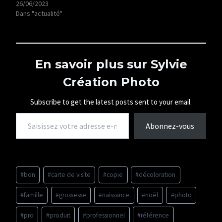
26/06/2023
Dans "actualité"
En savoir plus sur Sylvie
Création Photo
Subscribe to get the latest posts sent to your email.
Saisissez votre adresse e-mail…
Abonnez-vous
Étiquettes
#
bon
#
carte de visite
#
copie
#
décoloration
de
la
#
famille
#
grossesse
#
naissance
#
noël
#
photo
publication :
#
pro
#
produit
#
professionnel
#
référence