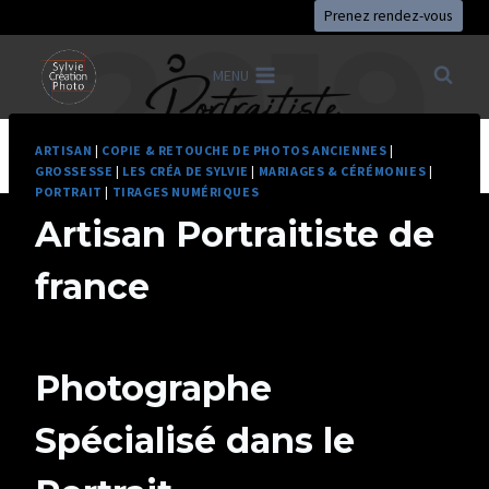
Aller
Prenez rendez-vous
au
contenu
MENU
ARTISAN
|
COPIE & RETOUCHE DE PHOTOS ANCIENNES
|
GROSSESSE
|
LES CRÉA DE SYLVIE
|
MARIAGES & CÉRÉMONIES
|
PORTRAIT
|
TIRAGES NUMÉRIQUES
Artisan Portraitiste de
france
Par
28/11/2017
U82599339
Photographe
Spécialisé dans le