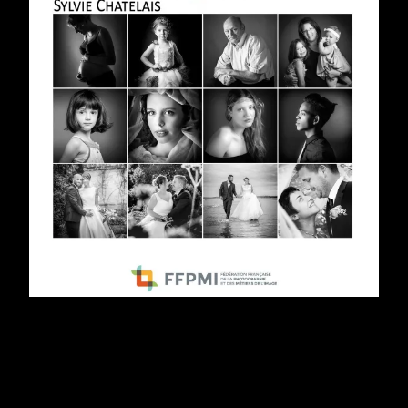
Portraitiste (Source :
Cnrtl
)
BEAUX-ARTS.
Peintre, dessinateur spécialisé dans