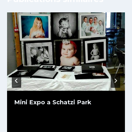
Mini Expo a Schatzi Park
Par
04/03/2019
U82599339