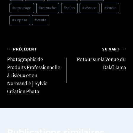
#
reportage
#
retouche
#
salon
#
séance
#
studio
#
surprise
#
vente
Navigation
PRÉCÉDENT
SUIVANT
Photographie de
Retour sur la Venue du
de
Produits Professionnelle
Dalaï-lama
l’article
à Lisieux et en
Normandie | Sylvie
Création Photo
Publications similaires