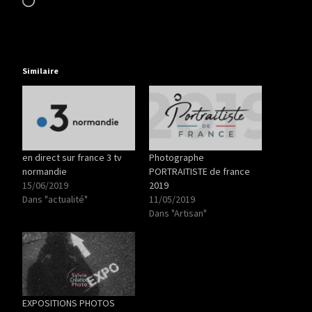
h
a
r
g
e
Similaire
m
e
n
t
…
en direct sur france 3 tv
Photographe
normandie
PORTRAITISTE de france
15/06/2019
2019
Dans "actualité"
11/05/2019
Dans "Artisan"
EXPOSITIONS PHOTOS