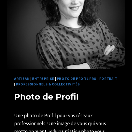
CLASSE
LISIEUX
ARTISAN
|
ENTREPRISE
|
PHOTO DE PROFIL PRO
|
PORTRAIT
|
PROFESSIONNELS & COLLECTIVITÉS
Photo de Profil
Par
09/12/2020
Une photo de Profil pour vos réseaux
U82599339
professionnels. Une image de vous qui vous
mette en avant: Sylvie Création photo vous