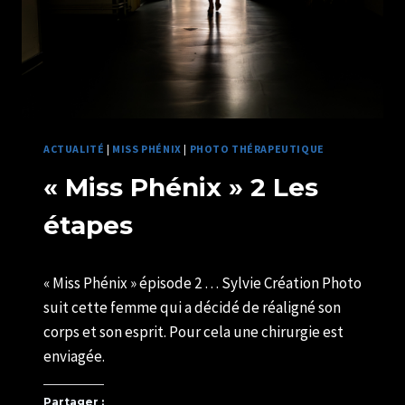
ACTUALITÉ
|
MISS PHÉNIX
|
PHOTO THÉRAPEUTIQUE
« Miss Phénix » 2 Les
étapes
Par
11/09/2025
« Miss Phénix » épisode 2 … Sylvie Création Photo
SYLVIE
CHATELAIS
suit cette femme qui a décidé de réaligné son
corps et son esprit. Pour cela une chirurgie est
enviagée.
Partager :