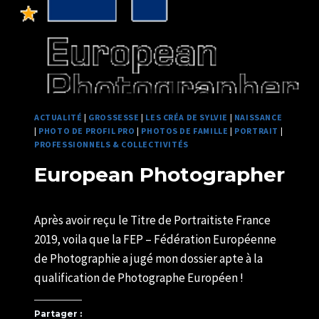
ACTUALITÉ
|
GROSSESSE
|
LES CRÉA DE SYLVIE
|
NAISSANCE
|
PHOTO DE PROFIL PRO
|
PHOTOS DE FAMILLE
|
PORTRAIT
|
PROFESSIONNELS & COLLECTIVITÉS
European Photographer
Par
19/07/2019
Après avoir reçu le Titre de Portraitiste France
U82599339
2019, voila que la FEP – Fédération Européenne
de Photographie a jugé mon dossier apte à la
qualification de Photographe Européen !
Partager :