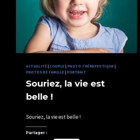
ACTUALITÉ
|
COUPLE
|
PHOTO THÉRAPEUTIQUE
|
PHOTOS DE FAMILLE
|
PORTRAIT
Souriez, la vie est
belle !
Par
01/04/2021
Souriez, la vie est belle !
U82599339
Partager :