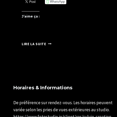
WhatsApp
J’aime ça :
SOURIEZ,
LIRE LA SUITE
LA
VIE
EST
BELLE
!
Horaires & Informations
De préférence sur rendez-vous. Les horaires peuvent
variée selon les pries de vues extérieures au studio.
https://www.fotostudio.io/client/res/sylvie-creation-