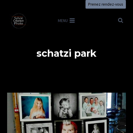
Aller
Prenez rendez-vous
au
contenu
MENU
schatzi park