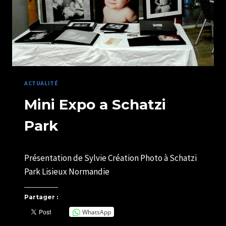
ACTUALITÉ
Mini Expo a Schatzi
Park
Par
04/03/2019
Présentation de Sylvie Création Photo à Schatzi
U82599339
Park Lisieux Normandie
Partager :
WhatsApp