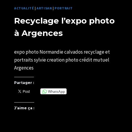
ACTUALITÉ
|
ARTISAN
|
PORTRAIT
Recyclage l’expo photo
à Argences
Par
07/01/2025
expo photo Normandie calvados recyclage et
SYLVIE
CHATELAIS
portraits sylvie creation photo crédit mutuel
Argences
Partager :
WhatsApp
J’aime ça :