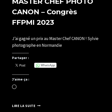
MASTER CHEF PHOTO
CANON – Congrès
FFPMI 2023
Par
09/06/2023
J’ai gagné un prix au Master Chef CANON ! Sylvie
SYLVIE
CHATELAIS
photographe en Normandie
Partager :
WhatsApp
J’aime ça :
Chargement…
MASTER
LIRE LA SUITE
CHEF