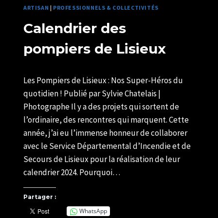
ARTISAN
|
PROFESSIONNELS & COLLECTIVITÉS
Calendrier des
pompiers de Lisieux
Par
14/11/2023
Les Pompiers de Lisieux : Nos Super-Héros du
SYLVIE
CHATELAIS
quotidien ! Publié par Sylvie Chatelais |
Photographe Il y a des projets qui sortent de
l’ordinaire, des rencontres qui marquent. Cette
année, j’ai eu l’immense honneur de collaborer
avec le Service Départemental d’Incendie et de
Secours de Lisieux pour la réalisation de leur
calendrier 2024. Pourquoi…
Partager :
WhatsApp