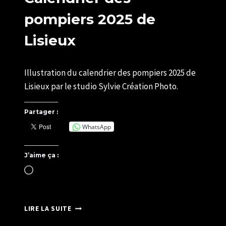
pompiers 2025 de
Lisieux
Par
02/12/2024
Illustration du calendrier des pompiers 2025 de
SYLVIE
CHATELAIS
Lisieux par le studio Sylvie Création Photo.
Partager :
WhatsApp
J’aime ça :
Chargement…
CALENDRIER
LIRE LA SUITE
DES