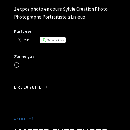
Par
26/06/2023
2 expos photo en cours Sylvie Création Photo
SYLVIE
CHATELAIS
Photographe Portraitiste à Lisieux
Partager :
WhatsApp
J’aime ça :
Chargement…
EXPOSITIONS
LIRE LA SUITE
PHOTOS
ACTUALITÉ