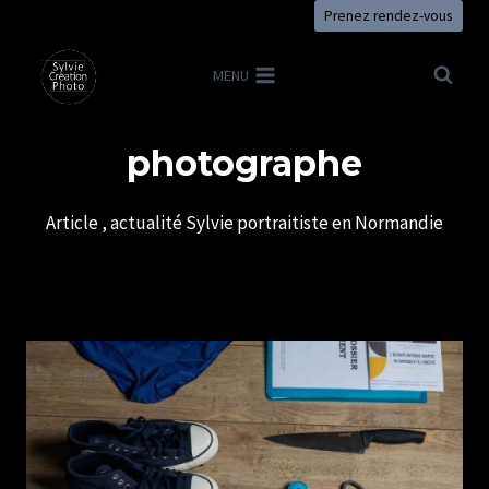
Aller
Prenez rendez-vous
au
contenu
MENU
photographe
Article , actualité Sylvie portraitiste en Normandie