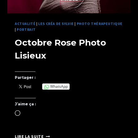
ACTUALITÉ
|
LES CRÉA DE SYLVIE
|
PHOTO THÉRAPEUTIQUE
|
PORTRAIT
Octobre Rose Photo
Lisieux
Par
14/10/2023
SYLVIE
Partager :
CHATELAIS
WhatsApp
J’aime ça :
Chargement…
OCTOBRE
LIRE LA SUITE