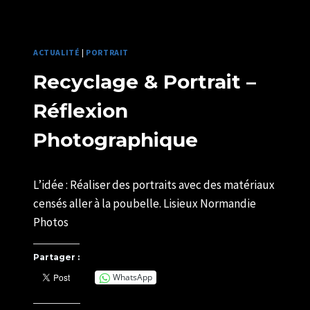
POMPIERS
2025
DE
LISIEUX
ACTUALITÉ
|
PORTRAIT
Recyclage & Portrait –
Réflexion
Photographique
Par
15/11/2024
L’idée : Réaliser des portraits avec des matériaux
SYLVIE
CHATELAIS
censés aller à la poubelle. Lisieux Normandie
Photos
Partager :
WhatsApp