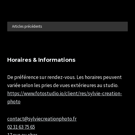
PHOTO
CANON
–
CONGRÈS
Articles précédents
FFPMI
2023
Horaires & Informations
De préférence sur rendez-vous. Les horaires peuvent
variée selon les pries de vues extérieures au studio.
https://www.fotostudio.io/client/res/sylvie-creation-
photo
contact@sylviecreationphoto.fr
02 31 63 75 65
17 rue au char