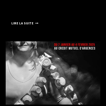
« MISS
LIRE LA SUITE
PHÉNIX »
:
LE
LOURD
CHEMIN
D’UNE
FEMME
VERS
L’HARMONIE