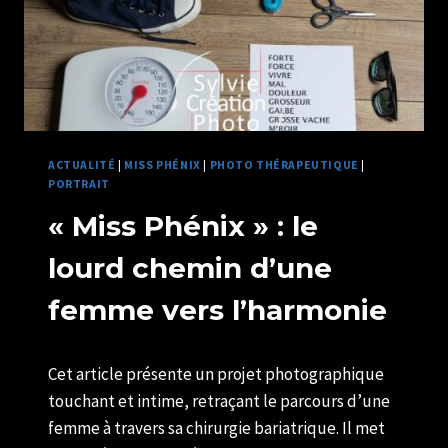
ACTUALITÉ
|
MISS PHÉNIX
|
PHOTO THÉRAPEUTIQUE
|
PORTRAIT
« Miss Phénix » : le
lourd chemin d’une
femme vers l’harmonie
Par
04/03/2025
Cet article présente un projet photographique
SYLVIE
CHATELAIS
touchant et intime, retraçant le parcours d’une
femme à travers sa chirurgie bariatrique. Il met