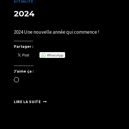
ACTUALITÉ
2024
Par
09/01/2024
2024 Une nouvelle année qui commence !
SYLVIE
CHATELAIS
Partager :
WhatsApp
J’aime ça :
Chargement…
2024
LIRE LA SUITE