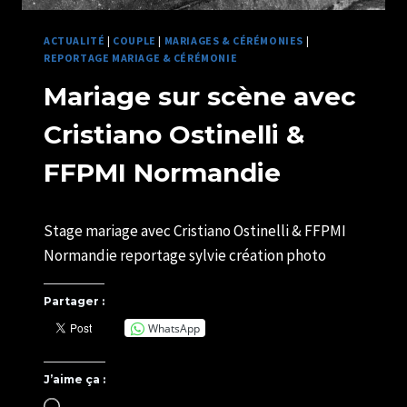
ACTUALITÉ
|
COUPLE
|
MARIAGES & CÉRÉMONIES
|
REPORTAGE MARIAGE & CÉRÉMONIE
Mariage sur scène avec
Cristiano Ostinelli &
FFPMI Normandie
Par
23/02/2024
Stage mariage avec Cristiano Ostinelli & FFPMI
SYLVIE
CHATELAIS
Normandie reportage sylvie création photo
Partager :
WhatsApp
J’aime ça :
Chargement…