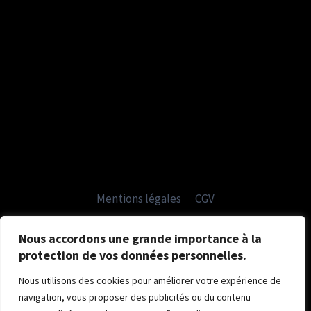
Mentions légales
CGV
Politique de confidentialité
Nous accordons une grande importance à la
protection de vos données personnelles.
Nous utilisons des cookies pour améliorer votre expérience de
navigation, vous proposer des publicités ou du contenu
© 2026 Sylvie Création Photo - Thème WordPress par