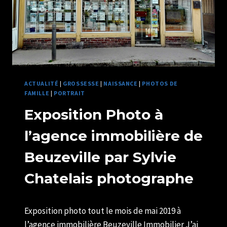
ACTUALITÉ
|
GROSSESSE
|
NAISSANCE
|
PHOTOS DE
FAMILLE
|
PORTRAIT
Exposition Photo à
l’agence immobilière de
Beuzeville par Sylvie
Chatelais photographe
Par
08/05/2019
Exposition photo tout le mois de mai 2019 à
U82599339
l’agence immobilière Beuzeville Immobilier J’ai