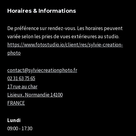
IMMOBILIÈRE
DE
Horaires & Informations
BEUZEVILLE
PAR
SYLVIE
De préférence sur rendez-vous. Les horaires peuvent
CHATELAIS
variée selon les pries de vues extérieures au studio.
PHOTOGRAPHE
https://www.fotostudio.io/client/res/sylvie-creation-
photo
contact@sylviecreationphoto.fr
02 31 63 75 65
17 rue au char
Lisieux
,
Normandie
14100
FRANCE
Lundi
09:00 - 17:30