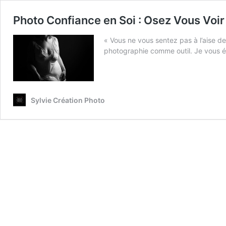
Photo Confiance en Soi : Osez Vous Voi
« Vous ne vous sentez pas à l’aise de
photographie comme outil. Je vous éc
Sylvie Création Photo